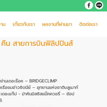
วาม
เกี่ยวกับเรา
ผลงานที่ผ่านมา
ติดต่อเรา
 คืน สายการบินฟิลิปปินส์
- ย่านเดอะร๊อค – BRIDGECLIMP
มอ่าวซิดนีย์ – อุทยานแห่งชาติบลูเมาท์
เดอะแก๊ป - ม้าหินมิสซิสแม๊คควอรี่ – ช้อป
B.