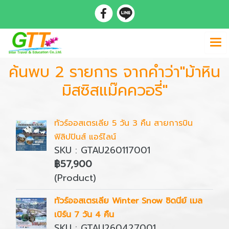
ค้นพบ 2 รายการ จากคำว่า"ม้าหิน
มิสซิสแม๊คควอรี่"
ทัวร์ออสเตรเลีย 5 วัน 3 คืน สายการบิน
ฟิลิปปินส์ แอร์ไลน์
SKU : GTAU260117001
฿57,900
(Product)
ทัวร์ออสเตรเลีย Winter Snow ซิดนีย์ เมล
เบิร์น 7 วัน 4 คืน
SKU : GTAU260427001