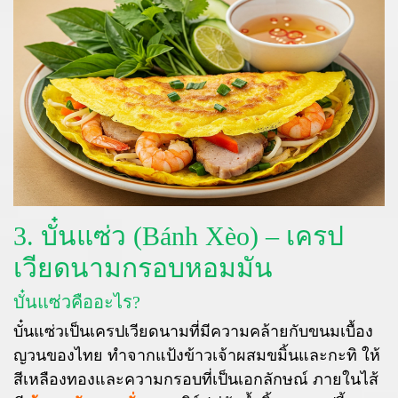
3. บั๋นแซ่ว (Bánh Xèo) – เครป
เวียดนามกรอบหอมมัน
บั๋นแซ่วคืออะไร?
บั๋นแซ่วเป็นเครปเวียดนามที่มีความคล้ายกับขนมเบื้อง
ญวนของไทย ทำจากแป้งข้าวเจ้าผสมขมิ้นและกะทิ ให้
สีเหลืองทองและความกรอบที่เป็นเอกลักษณ์ ภายในไส้