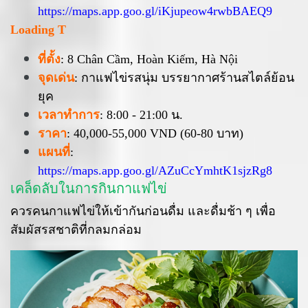
https://maps.app.goo.gl/iKjupeow4rwbBAEQ9
Loading T
ที่ตั้ง
: 8 Chân Cầm, Hoàn Kiếm, Hà Nội
จุดเด่น
: กาแฟไข่รสนุ่ม บรรยากาศร้านสไตล์ย้อน
ยุค
เวลาทำการ
: 8:00 - 21:00 น.
ราคา
: 40,000-55,000 VND (60-80 บาท)
แผนที่
:
https://maps.app.goo.gl/AZuCcYmhtK1sjzRg8
เคล็ดลับในการกินกาแฟไข่
ควรคนกาแฟไข่ให้เข้ากันก่อนดื่ม และดื่มช้า ๆ เพื่อ
สัมผัสรสชาติที่กลมกล่อม