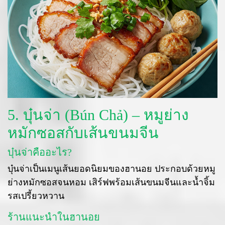
5. บุ๋นจ่า (Bún Chả) – หมูย่าง
หมักซอสกับเส้นขนมจีน
บุ๋นจ่าคืออะไร?
บุ๋นจ่าเป็นเมนูเส้นยอดนิยมของฮานอย ประกอบด้วยหมู
ย่างหมักซอสจนหอม เสิร์ฟพร้อมเส้นขนมจีนและน้ำจิ้ม
รสเปรี้ยวหวาน
ร้านแนะนำในฮานอย