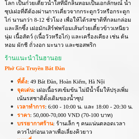
โลก เป็นก๋วยเตี๋ยวน้ำใสที่มีกลิ่นหอมเป็นเอกลักษณ์ น้ำ
ซุปเฝอที่ดีต้องผ่านการเคี่ยวจากกระดูกวัวหรือกระดูก
ไก่ นานกว่า 8-12 ชั่วโมง เพื่อให้ได้รสชาติที่กลมกล่อม
และลึกซึ้ง เฝอมักเสิร์ฟพร้อมเส้นก๋วยเตี๋ยวข้าวเหนียว
นุ่ม เนื้อสัตว์ (เนื้อวัวหรือไก่) และเครื่องเคียง เช่น ต้น
หอม ผักชี ถั่วงอก มะนาว และซอสพริก
ร้านแนะนำในฮานอย
Phở Gia Truyền Bát Đàn
ที่ตั้ง
: 49 Bát Đàn, Hoàn Kiếm, Hà Nội
จุดเด่น
: เฝอเนื้อรสเข้มข้น ไม่มีน้ำจิ้มให้ปรุงเพิ่ม
เน้นรสชาติดั้งเดิมของน้ำซุป
เวลาทำการ
: 6:00 - 10:00 น. และ 18:00 - 20:30 น.
ราคา
: 50,000-70,000 VND (70-100 บาท)
บรรยากาศร้าน
: ร้านเล็ก ๆ คนแน่นตลอดเวลา
ควรไปก่อนเวลาเพื่อเลี่ยงคิวยาว