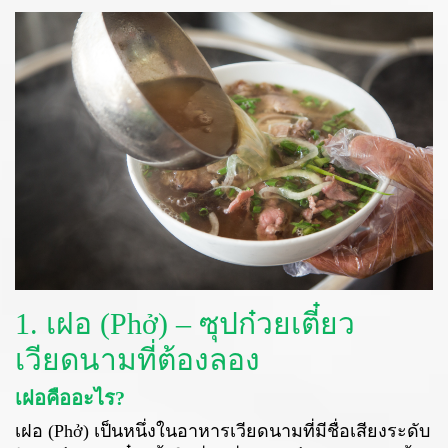
1. เฝอ (Phở) – ซุปก๋วยเตี๋ยว
เวียดนามที่ต้องลอง
เฝอคืออะไร?
เฝอ (Phở) เป็นหนึ่งในอาหารเวียดนามที่มีชื่อเสียงระดับ