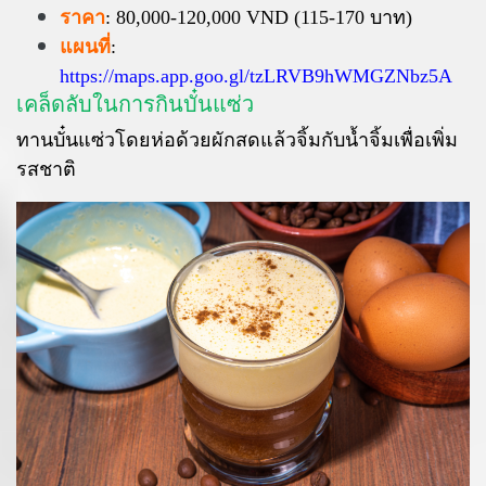
ราคา
: 80,000-120,000 VND (115-170 บาท)
แผนที่
:
https://maps.app.goo.gl/tzLRVB9hWMGZNbz5A
เคล็ดลับในการกินบั๋นแซ่ว
ทานบั๋นแซ่วโดยห่อด้วยผักสดแล้วจิ้มกับน้ำจิ้มเพื่อเพิ่ม
รสชาติ