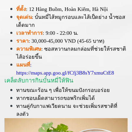
ที่ตั้ง
: 12 Hàng Buồm, Hoàn Kiếm, Hà Nội
จุดเด่น
: บั๋นหมี่ไส้หมูกรอบและไส้เป็ดย่าง น้ำซอส
เด็ดมาก
เวลาทำการ
: 9:00 - 22:00 น.
ราคา
: 30,000-45,000 VND (45-65 บาท)
ความพิเศษ
: ซอสหวานกลมกล่อมที่ช่วยให้รสชาติ
ไส้อร่อยขึ้น
แผนที่
:
https://maps.app.goo.gl/fCfj3B8sY7xmuCtE8
เคล็ดลับการกินบั๋นหมี่ให้ฟิน
ทานขณะร้อน ๆ เพื่อให้ขนมปังกรอบอร่อย
หากชอบเผ็ดสามารถขอพริกเพิ่มได้
ทานคู่กับกาแฟเวียดนาม จะช่วยเพิ่มรสชาติที่
ลงตัว