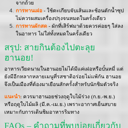
จากถ้วย
การทานเฝอ
- ใช้ตะเกียบจับเส้นและช้อนตักน้ำซุป
ไม่ควรผสมเครื่องปรุงจนหมดในครั้งเดียว
การทานผักสด
- ผักที่เสิร์ฟมาด้วยควรค่อยๆ ใส่ลง
ในอาหาร ไม่ใส่ทั้งหมดในครั้งเดียว
สรุป: สายกินต้องไปตะลุย
ฮานอย!
อาหารเวียดนามในฮานอยไม่ได้มีแค่เฝอหรือบั๋นหมี่ แต่
ยังมีอีกหลากหลายเมนูที่รสชาติอร่อยไม่แพ้กัน ฮานอย
จึงเป็นเมืองที่ต้องมาเยือนสักครั้งสำหรับนักชิมตัวจริง
แนะนำ
: ควรมาฮานอยช่วงฤดูใบไม้ร่วง (ก.ย.-พ.ย.)
หรือฤดูใบไม้ผลิ (มี.ค.-เม.ย.) เพราะอากาศเย็นสบาย
เหมาะกับการเดินชิมอาหารริมทาง
FAQs – คำถามที่พบบ่อยเกี่ยวกับ