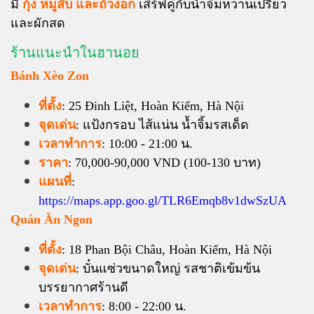
มี
กุ้ง หมูสับ และถั่วงอก
เสิร์ฟคู่กับน้ำจิ้มหวานเปรี้ยว
และผักสด
ร้านแนะนำในฮานอย
Bánh Xèo Zon
ที่ตั้ง
: 25 Đinh Liệt, Hoàn Kiếm, Hà Nội
จุดเด่น
: แป้งกรอบ ไส้แน่น น้ำจิ้มรสเด็ด
เวลาทำการ
: 10:00 - 21:00 น.
ราคา
: 70,000-90,000 VND (100-130 บาท)
แผนที่
:
https://maps.app.goo.gl/TLR6Emqb8v1dwSzUA
Quán Ăn Ngon
ที่ตั้ง
: 18 Phan Bội Châu, Hoàn Kiếm, Hà Nội
จุดเด่น
: บั๋นแซ่วขนาดใหญ่ รสชาติเข้มข้น
บรรยากาศร้านดี
เวลาทำการ
: 8:00 - 22:00 น.