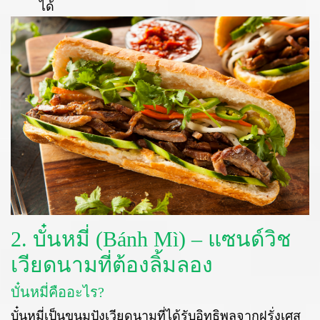
ได้
2. บั๋นหมี่ (Bánh Mì) – แซนด์วิช
เวียดนามที่ต้องลิ้มลอง
บั๋นหมี่คืออะไร?
บั๋นหมี่เป็นขนมปังเวียดนามที่ได้รับอิทธิพลจากฝรั่งเศส