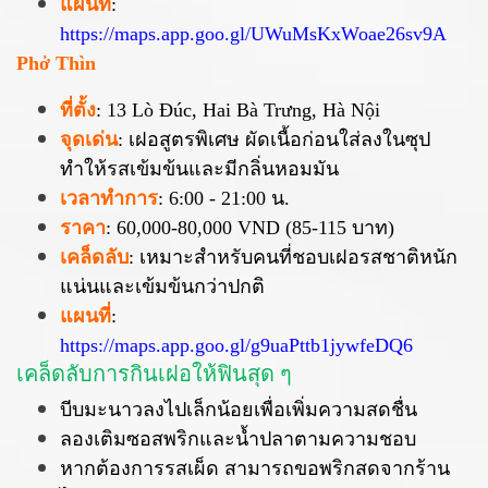
แผนที่
:
https://maps.app.goo.gl/UWuMsKxWoae26sv9A
Phở Thìn
ที่ตั้ง
: 13 Lò Đúc, Hai Bà Trưng, Hà Nội
จุดเด่น
: เฝอสูตรพิเศษ ผัดเนื้อก่อนใส่ลงในซุป
ทำให้รสเข้มข้นและมีกลิ่นหอมมัน
เวลาทำการ
: 6:00 - 21:00 น.
ราคา
: 60,000-80,000 VND (85-115 บาท)
เคล็ดลับ
: เหมาะสำหรับคนที่ชอบเฝอรสชาติหนัก
แน่นและเข้มข้นกว่าปกติ
แผนที่
:
https://maps.app.goo.gl/g9uaPttb1jywfeDQ6
เคล็ดลับการกินเฝอให้ฟินสุด ๆ
บีบมะนาวลงไปเล็กน้อยเพื่อเพิ่มความสดชื่น
ลองเติมซอสพริกและน้ำปลาตามความชอบ
หากต้องการรสเผ็ด สามารถขอพริกสดจากร้าน