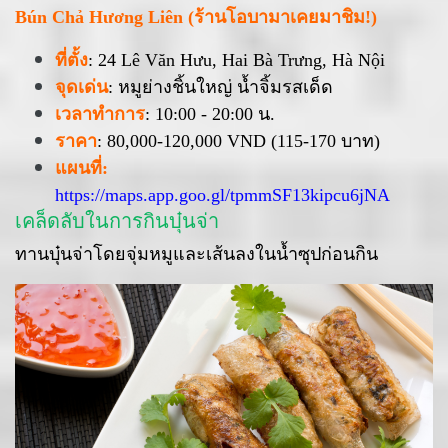
Bún Chả Hương Liên (ร้านโอบามาเคยมาชิม!)
ที่ตั้ง
: 24 Lê Văn Hưu, Hai Bà Trưng, Hà Nội
จุดเด่น
: หมูย่างชิ้นใหญ่ น้ำจิ้มรสเด็ด
เวลาทำการ
: 10:00 - 20:00 น.
ราคา
: 80,000-120,000 VND (115-170 บาท)
แผนที่:
https://maps.app.goo.gl/tpmmSF13kipcu6jNA
เคล็ดลับในการกินบุ๋นจ่า
ทานบุ๋นจ่าโดยจุ่มหมูและเส้นลงในน้ำซุปก่อนกิน