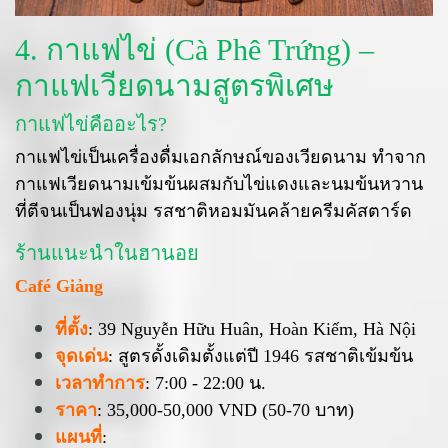
4. กาแฟไข่ (Cà Phê Trứng) –
กาแฟเวียดนามสูตรพิเศษ
กาแฟไข่คืออะไร?
กาแฟไข่เป็นเครื่องดื่มเอกลักษณ์ของเวียดนาม ทำจาก
กาแฟเวียดนามเข้มข้นผสมกับไข่แดงและนมข้นหวาน
ที่ตีจนเป็นฟองนุ่ม รสชาติหอมมันคล้ายครีมคัสตาร์ด
ร้านแนะนำในฮานอย
Café Giảng
ที่ตั้ง
: 39 Nguyễn Hữu Huân, Hoàn Kiếm, Hà Nội
จุดเด่น
: สูตรดั้งเดิมตั้งแต่ปี 1946 รสชาติเข้มข้น
เวลาทำการ
: 7:00 - 22:00 น.
ราคา
: 35,000-50,000 VND (50-70 บาท)
แผนที่
: