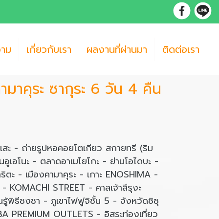
วาม
เกี่ยวกับเรา
ผลงานที่ผ่านมา
ติดต่อเรา
 คามาคุระ ซากุระ 6 วัน 4 คืน
ิเสะ - ถ่ายรูปหอคอยโตเกียว สกายทรี (ริม
สวนอูเอโนะ - ตลาดอาเมโยโกะ - ย่านโอไดบะ -
ตะ - เมืองคามาคุระ - เกาะ ENOSHIMA -
- KOMACHI STREET - ศาลเจ้าสึรุงะ
ู้พิธีชงชา - ภูเขาไฟฟูจิชั้น 5 - จังหวัดชิซุ
A PREMIUM OUTLETS - อิสระท่องเที่ยว