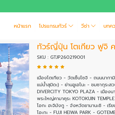
หน้าแรก
โปรแกรมทัวร์
วีซ่า
บทค
ทัวร์ญี่ปุ่น โตเกียว ฟูจิ
SKU : GTJP260219001
เมืองโตเกียว - วัดเซ็นโซจิ - ถนนนากาม
แม่น้ำสุมิดะ) - ย่านอูเอโนะ - ชมซากุระ
DIVERCITY TOKYO PLAZA - เมืองนาริ
พระใหญ่คามาคุระ KOTOKUIN TEMPLE 
โอกะ ฮะจิมังกู - จังหวัดยามานะชิ - เรียนร
โอะกะ - FUJI HEIWA PARK - GOTEMB