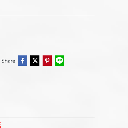
Share
์