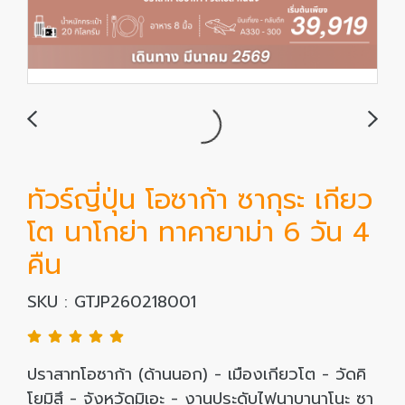
ทัวร์ญี่ปุ่น โอซาก้า ซากุระ เกียว
โต นาโกย่า ทาคายาม่า 6 วัน 4
คืน
SKU : GTJP260218001
ปราสาทโอซาก้า (ด้านนอก) - เมืองเกียวโต - วัดคิ
โยมิสึ - จังหวัดมิเอะ - งานประดับไฟนาบานาโนะ ซา