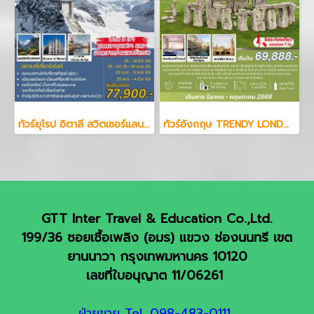
ทัวร์ยุโรป อิตาลี สวิตเซอร์แลนด์ 7 วัน 4 คืน
ทัวร์อังกฤษ TRENDY LONDON ENGLAND STONEHENGE BATHS 7 วัน 4 คืน
GTT Inter Travel & Education Co.,Ltd.
199/36 ซอยเชื้อเพลิง (อมร) แขวง ช่องนนทรี เขต
ยานนาวา กรุงเทพมหานคร 10120
เลขที่ใบอนุญาต 11/06261
ฝ่ายขาย Tel. 098-483-0111