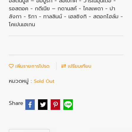
อิสตันบูล – ฮัมบูร์ก - ลือเบกค์ - วาร์เนมุนเดอ -
รอสตอค - กดีเนีย – กดานสค์ - ไคลเพดา - ปา
ลังกา - ริกา - ทาลลินน์ - เฮลซิงกิ - สตอกโฮล์ม -
โคเปนเฮเกน
เพิ่มรายการโปรด
เปรียบเทียบ
หมวดหมู่ :
Sold Out
Share