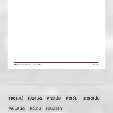
เยอรมนี
โปแลนด์
ลิทัวเนีย
ลัตเวีย
เอสโตเนีย
ฟินแลนด์
สวีเดน
เดนมาร์ก