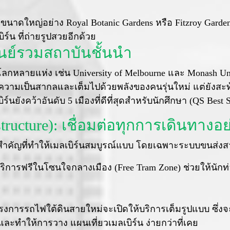
ขนาดใหญ่อย่าง Royal Botanic Gardens หรือ Fitzroy Gardens
ร์น ที่ถ่ายรูปสวยอีกด้วย
ศูนย์รวมสถาบันชั้นนำ
โลกหลายแห่ง เช่น University of Melbourne และ Monash Univ
ห้มีความเป็นสากลและเต็มไปด้วยพลังของคนรุ่นใหม่ แต่ยัง
นยังคว้าอันดับ 5 เมืองที่ดีที่สุดสำหรับนักศึกษา (QS Best 
structure): เชื่อมต่อทุกการเดินทางอ
กซอว์สำคัญที่ทำให้เมลเบิร์นสมบูรณ์แบบ โดยเฉพาะระบบขน
บริการฟรีในโซนใจกลางเมือง (Free Tram Zone) ช่วยให้นักท่อ
ครงการรถไฟใต้ดินสายใหม่จะเปิดให้บริการเต็มรูปแบบ ซึ่งจ
และทำให้การวาง แผนเที่ยวเมลเบิร์น ง่ายกว่าที่เคย