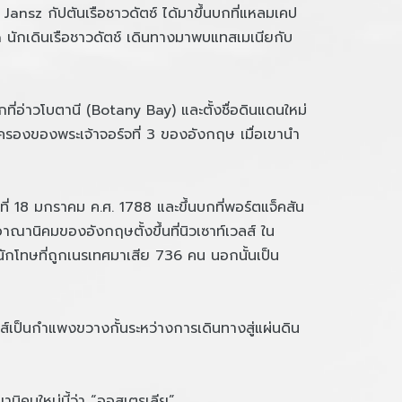
Jansz กัปตันเรือชาวดัตซ์ ได้มาขึ้นบกที่แหลมเคป
นักเดินเรือชาวดัตช์ เดินทางมาพบแทสเมเนียกับ
อ่าวโบตานี (Botany Bay) และตั้งชื่อดินแดนใหม่
มครองของพระเจ้าจอร์จที่ 3 ของอังกฤษ เมื่อเขานำ
่ 18 มกราคม ค.ศ. 1788 และขึ้นบกที่พอร์ตแจ็คสัน
ณานิคมของอังกฤษตั้งขึ้นที่นิวเซาท์เวลส์ ใน
นนักโทษที่ถูกเนรเทศมาเสีย 736 คน นอกนั้นเป็น
ป็นกำแพงขวางกั้นระหว่างการเดินทางสู่แผ่นดิน
นิคมใหม่นี้ว่า “ออสเตรเลีย”