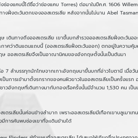
งช่องแคบนี้ได้ชื่อว่าช่องแคบ Torres) ต่อมาในปีค.ศ. 1606 Willem 
ทางฝั่งตะวันตกของออสเตรเลีย หลังจากนั้นไม่นาน Abel Tasman 
ินทางถึงออสเตรเลีย เขาขึ้นบกสำรวจออสเตรเลียฝั่งตะวันออกที่
ะกาศว่าดินแดนแถบนี้ (ออสเตรเลียฝั่งตะวันออก) ตกอยู่ในความคุ้
ฤษ ออสเตรเลียจึงเป็นอาณานิคมของอังกฤษตั้งนั้นเป็นต้นมา
7 ลำบรรทุกนักโทษจากเกาะอังกฤษมาขึ้นบกที่อ่าวโบตานี เมื่อวันที
บเป็นการเข้ามาตั้งรกรากของคนผิวขาวในออสเตรเลียเป็นครั้งแรก อา
น ชาวอังกฤษที่เดินทางมากับกองเรือครั้งนั้นมีจำนวน 1,530 คน เป็
ลียนั้นค่อนข้างลำบาก เพราะออสเตรเลียมีเทือกเขาบลูเมาเทนส์เ
มีการค้นพบช่องเขาที่จะเดินข้ามได้
 Flinders ผู้ทำแผนที่ออสเตรเลีย ได้เสนอให้เรียกชื่อประเทศอาณา