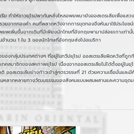
รีย ทำให้ชาวยุโรปพากันหลั่งไหลอพยพมายังออสเตรเลียเพื่อแสว
ละร่ำรวยจากทองคำ คนที่พลาดหวังจากการขุดทองจึงหันมาใช้ประโยชน์
้อพยพเพิ่มขึ้นจากเดิมที่มีเพียงนักโทษที่อังกฤษพามาปล่อยเกาะเท่า
็นจำนวน 1 ใน 3 ของนักโทษที่อังกฤษส่งไปอเมริกา
องกลุ่มประเทศต่างๆ ที่อยู่ในทวีปยุโรป ออสเตรเลียผิดหวังที่ถูก
ประเทศสมาชิกของสหภาพยุโรป เนื่องจากออสเตรเลียไม่ได้ตั้งอยู่ในย
ออสเตรเลียย่างก้าวเข้าสู่ศตรวรรษที่ 21 ด้วยความเชื่อมั่นและมีศ
 ความหลากหลายทางวัฒนธรรมของสังคมแบบผสมผสานและความอุดมส