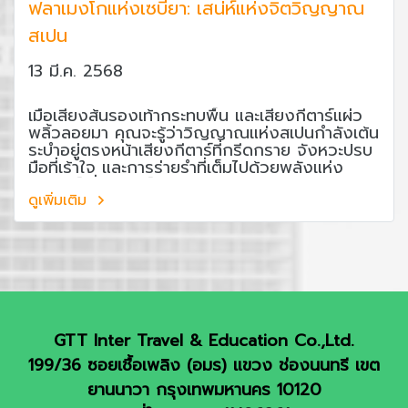
ฟลาเมงโกแห่งเซบียา: เสน่ห์แห่งจิตวิญญาณ
สเปน
13 มี.ค. 2568
เมื่อเสียงส้นรองเท้ากระทบพื้น และเสียงกีตาร์แผ่ว
พลิ้วลอยมา คุณจะรู้ว่าวิญญาณแห่งสเปนกำลังเต้น
ระบำอยู่ตรงหน้าเสียงกีตาร์ที่กรีดกราย จังหวะปรบ
มือที่เร้าใจ และการร่ายรำที่เต็มไปด้วยพลังแห่ง
อารมณ์ นี่คือเสน่ห์ของ ฟลาเมงโก (Flamenco)
ศิลปะการแสดงที่ถือเป็นหัวใจของวัฒนธรรมสเปน
ดูเพิ่มเติม
โดยเฉพาะในเมือง เซบียา (Sevilla) ซึ่งได้รับการ
ยกย่องว่าเป็นบ้านเกิดของฟลาเมงโกที่แท้จริง
GTT Inter Travel & Education Co.,Ltd.
199/36 ซอยเชื้อเพลิง (อมร) แขวง ช่องนนทรี เขต
ยานนาวา กรุงเทพมหานคร 10120