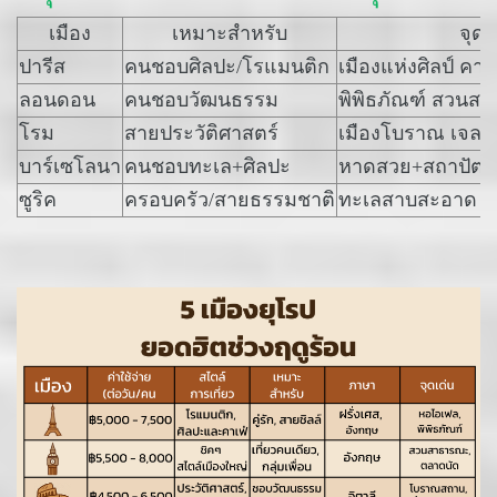
เมือง
เหมาะสำหรับ
จุดเ
ปารีส
คนชอบศิลปะ/โรแมนติก
เมืองแห่งศิลป์ คา
ลอนดอน
คนชอบวัฒนธรรม
พิพิธภัณฑ์ สวนส
โรม
สายประวัติศาสตร์
เมืองโบราณ เจลาโ
บาร์เซโลนา
คนชอบทะเล+ศิลปะ
หาดสวย+สถาปัต
ซูริค
ครอบครัว/สายธรรมชาติ
ทะเลสาบสะอาด เม