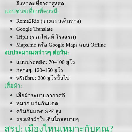
สิงหาคมที่ราคาสูงสุด
แอปช่วยเที่ยวที่ควรมี:
Rome2Rio (วางแผนเดินทาง)
Google Translate
TripIt (รวมไฟลท์ โรงแรม)
Maps.me หรือ Google Maps แบบ Offline
งบประมาณคร่าวๆ ต่อวัน:
แบบประหยัด: 70–100 ยูโร
กลางๆ: 120–150 ยูโร
พรีเมียม: 200 ยูโรขึ้นไป
เสื้อผ้า:
เสื้อผ้าระบายอากาศดี
หมวก แว่นกันแดด
ครีมกันแดด SPF สูง
รองเท้าผ้าใบเดินไกลสบายๆ
สรุป: เมืองไหนเหมาะกับคุณ?