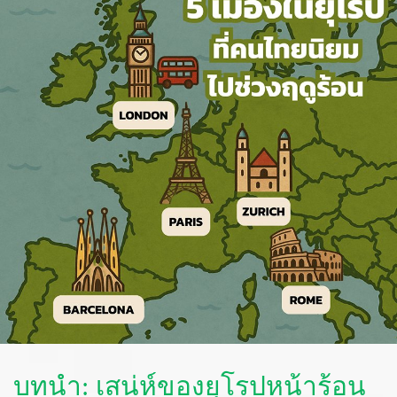
บทนำ: เสน่ห์ของยุโรปหน้าร้อน