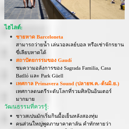
ไฮไลต์:
ชายหาด Barceloneta
สามารถว่ายน้ำ เล่นวอลเลย์บอล หรือเช่าจักรยาน
ขี่เลียบหาดได้
สถาปัตยกรรมของ Gaudí
ชมความอลังการของ Sagrada Familia, Casa
Batlló และ Park Güell
เทศกาล Primavera Sound (ปลายพ.ค.-ต้นมิ.ย.)
เทศกาลดนตรีระดับโลกที่รวมศิลปินอินเตอร์
มากมาย
วัฒนธรรมที่ควรรู้:
ชาวสเปนมักเริ่มกินมื้อเย็นหลังสองทุ่ม
คนส่วนใหญ่พูดภาษาคาตาลัน คำทักทายว่า