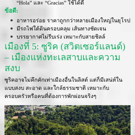
“Hola” และ “Gracias” ใช้ได้ดี
ข้อดี:
อาหารอร่อย ราคาถูกกว่าหลายเมืองใหญ่ในยุโรป
มีรถไฟใต้ดินครอบคลุม เส้นทางชัดเจน
บรรยากาศไม่รีบเร่ง เหมาะกับสายชิลล์
เมืองที่ 5: ซูริค (สวิตเซอร์แลนด์)
– เมืองแห่งทะเลสาบและความ
สงบ
ซูริคอาจไม่คึกคักเท่าเมืองอื่นในลิสต์ แต่ก็มีเสน่ห์ใน
แบบสงบ สะอาด และใกล้ธรรมชาติ เหมาะกับ
ครอบครัวหรือคนที่ต้องการพักผ่อนจริงๆ