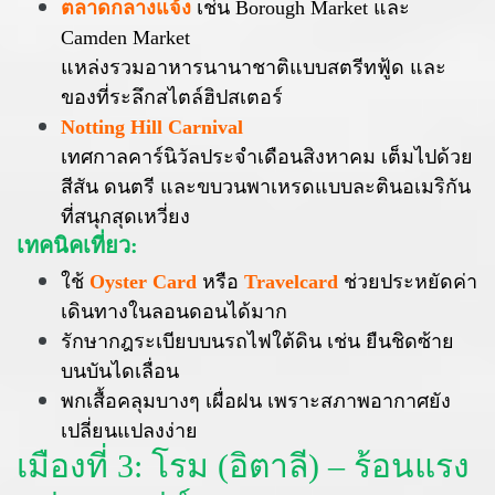
ตลาดกลางแจ้ง
เช่น Borough Market และ
Camden Market
แหล่งรวมอาหารนานาชาติแบบสตรีทฟู้ด และ
ของที่ระลึกสไตล์ฮิปสเตอร์
Notting Hill Carnival
เทศกาลคาร์นิวัลประจำเดือนสิงหาคม เต็มไปด้วย
สีสัน ดนตรี และขบวนพาเหรดแบบละตินอเมริกัน
ที่สนุกสุดเหวี่ยง
เทคนิคเที่ยว:
ใช้
Oyster Card
หรือ
Travelcard
ช่วยประหยัดค่า
เดินทางในลอนดอนได้มาก
รักษากฎระเบียบบนรถไฟใต้ดิน เช่น ยืนชิดซ้าย
บนบันไดเลื่อน
พกเสื้อคลุมบางๆ เผื่อฝน เพราะสภาพอากาศยัง
เปลี่ยนแปลงง่าย
เมืองที่ 3: โรม (อิตาลี) – ร้อนแรง