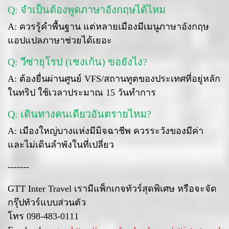
Q: จำเป็นต้องพูดภาษาอังกฤษได้ไหม
A: ควรรู้คำพื้นฐาน แต่หลายเมืองมีเมนูภาษาอังกฤษ
แอปแปลภาษาช่วยได้เยอะ
Q: วีซ่ายุโรป (เชงเก้น) ขอยังไง?
A: ต้องยื่นผ่านศูนย์ VFS/สถานทูตของประเทศที่อยู่หลัก
ในทริป ใช้เวลาประมาณ 15 วันทำการ
Q: เดินทางคนเดียวอันตรายไหม?
A: เมืองใหญ่บางแห่งมีมิจฉาชีพ ควรระวังของมีค่า
และไม่เดินลำพังในที่เปลี่ยว
-------
GTT Inter Travel เรามีแพ็กเกจทัวร์สุดพิเศษ หรือจะจัด
กรุ๊ปทัวร์แบบส่วนตัว
โทร 098-483-0111