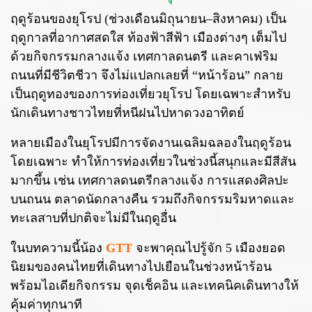
ฤดูร้อนของยุโรป (ช่วงเดือนมิถุนายน–สิงหาคม) เป็น
ฤดูกาลที่อากาศสดใส ท้องฟ้าสีฟ้า เมืองต่างๆ เต็มไป
ด้วยกิจกรรมกลางแจ้ง เทศกาลดนตรี และคาเฟ่ริม
ถนนที่มีชีวิตชีวา จึงไม่แปลกเลยที่ “หน้าร้อน” กลาย
เป็นฤดูทองของการท่องเที่ยวยุโรป โดยเฉพาะสำหรับ
นักเดินทางชาวไทยที่หนีฝนไปหาดวงอาทิตย์
หลายเมืองในยุโรปมีการจัดงานเฉลิมฉลองในฤดูร้อน
โดยเฉพาะ ทำให้การท่องเที่ยวในช่วงนี้สนุกและมีสีสัน
มากขึ้น เช่น เทศกาลดนตรีกลางแจ้ง การแสดงศิลปะ
บนถนน ตลาดนัดกลางคืน รวมถึงกิจกรรมริมหาดและ
ทะเลสาบที่ปกติจะไม่มีในฤดูอื่น
ในบทความนี้น้อง
GTT
จะพาคุณไปรู้จัก 5 เมืองยอด
นิยมของคนไทยที่เดินทางไปเยือนในช่วงหน้าร้อน
พร้อมไอเดียกิจกรรม จุดเช็คอิน และเทคนิคเดินทางให้
คุ้มค่าทุกนาที