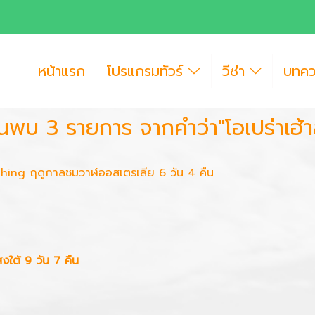
หน้าแรก
โปรแกรมทัวร์
วีซ่า
บทค
้นพบ 3 รายการ จากคำว่า"โอเปร่าเฮ้าส
tching ฤดูกาลชมวาฬออสเตรเลีย 6 วัน 4 คืน
งใต้ 9 วัน 7 คืน