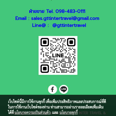
ฝ่ายขาย Tel. 098-483-0111
Email : sales.gttintertravel@gmail.com
Line@ : @gttintertravel
เว็บไซต์นี้มีการใช้งานคุกกี้ เพื่อเพิ่มประสิทธิภาพและประสบการณ์ที่ดี
ในการใช้งานเว็บไซต์ของท่าน ท่านสามารถอ่านรายละเอียดเพิ่มเติม
ได้ที่
นโยบายความเป็นส่วนตัว
และ
นโยบายคุกกี้
Copyright 2018 all rights reserved. GTT INTER TRAVEL &