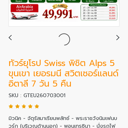
ทัวร์ยุโรป Swiss พิชิต Alps 5
ขุนเขา เยอรมนี สวิตเซอร์แลนด์
อิตาลี 7 วัน 5 คืน
SKU : GTEU260703001
มิวนิค - จัตุรัสมาเรียนพลัทซ์ - พระราชวังนิมเฟนบ
วร์ก (บริเวณด้านนอก) - พอนเทรซินา - นั่งรถไฟ