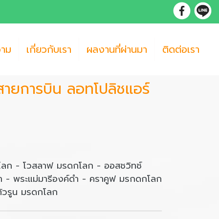
วาม
เกี่ยวกับเรา
ผลงานที่ผ่านมา
ติดต่อเรา
น สายการบิน ลอทโปลิชแอร์
โลก - โวสลาฟ มรดกโลก - ออสชวิทช์
วา - พระแม่มารีองค์ดำ - คราคูฟ มรกดกโลก
ทัวรูน มรดกโลก