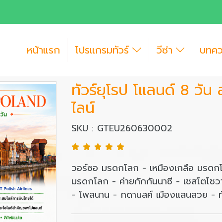
หน้าแรก
โปรแกรมทัวร์
วีซ่า
บทค
ทัวร์ยุโรป โแลนด์ 8 วั
ไลน์
SKU : GTEU260630002
วอร์ซอ มรดกโลก - เหมืองเกลือ มรดก
มรดกโลก - ค่ายกักกันนาซี - เชสโตโช
- โพสนาน - กดานสค์ เมืองแสนสวย - 