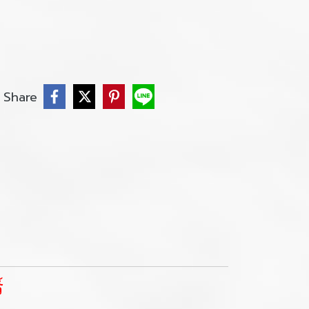
Share
์