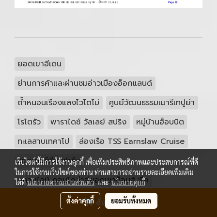
ยอดเขาอีเดน
ย่านการค้าและผ่านชมอ่าวเมืองอ็อกแลนด์
ถ้ำหนอนเรืองแสงไวโตโม่
ศูนย์วัฒนธรรมเมารีเทปูย่า
โรโตรัว
พาราไดซ์ วัลเลย์ สปริง
หมู่บ้านฮ็อบบิต
ทะเลสาบเทคาโป
ล่องเรือ TSS Earnslaw Cruise
วอลเตอร์พีค ฟาร์ม
เว็บไซต์นี้มีการใช้งานคุกกี้ เพื่อเพิ่มประสิทธิภาพและประสบการณ์ที่ดี
ในการใช้งานเว็บไซต์ของท่าน ท่านสามารถอ่านรายละเอียดเพิ่มเติม
สกายไลน์ กอนโดล่าสู่ยอดเขาบ็อบส์ พีค
ได้ที่
นโยบายความเป็นส่วนตัว
และ
นโยบายคุกกี้
Puzzling World
นั่งรถไฟสายทรานซ์ อัลไพน์
ตั้งค่าคุกกี้
ยอมรับทั้งหมด
สั่งซื้อสินค้า