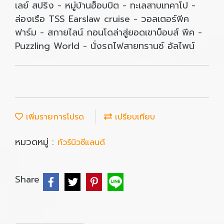
เลย์ สปริง - หมู่บ้านฮ็อบบิต - ทะเลสาบเทคาโป -
ล่องเรือ TSS Earslaw cruise - วอลเตอร์พีค
ฟาร์ม - สกายไลน์ กอนโดล่าสู่ยอดเขาบ็อบส์ พีค -
Puzzling World - นั่งรถไฟสายทรานซ์ อัลไพน์
เพิ่มรายการโปรด
เปรียบเทียบ
หมวดหมู่ :
ทัวร์นิวซีแลนด์
Share