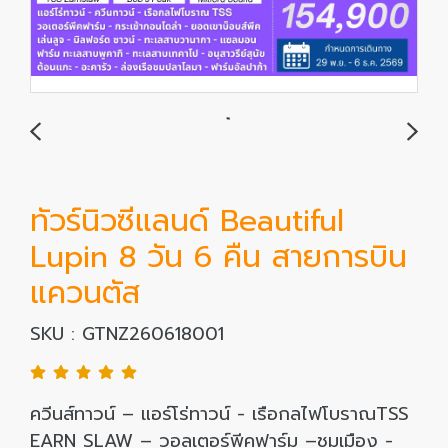
ทัวร์นิวซีแลนด์ Beautiful
Lupin 8 วัน 6 คืน สายการบิน
แควนตัส
SKU : GTNZ260618001
ควีนส์ทาวน์ – แอร์โร่ทาวน์ - เรือกลไฟโบราณTSS
EARN SLAW – วอลเตอร์พีคฟาร์ม –ชมเมือง -