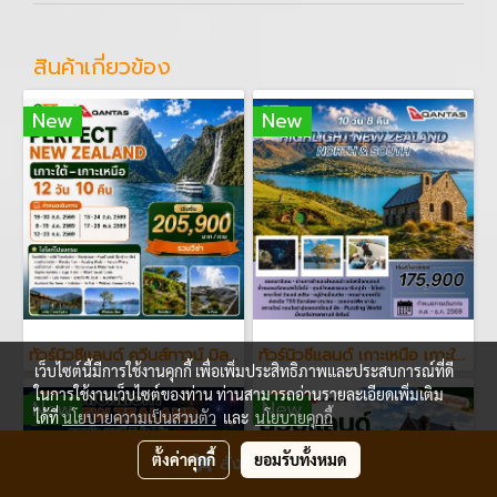
สินค้าเกี่ยวข้อง
New
New
ทัวร์นิวซีแลนด์ ควีนส์ทาวน์ มิลฟอร์ดซาวด์ เทคาโป ฮอบบิท 12 วัน
ทัวร์นิวซีแลนด์ เกาะเหนือ เกาะใต้ 10 วัน 8 คืน
เว็บไซต์นี้มีการใช้งานคุกกี้ เพื่อเพิ่มประสิทธิภาพและประสบการณ์ที่ดี
ในการใช้งานเว็บไซต์ของท่าน ท่านสามารถอ่านรายละเอียดเพิ่มเติม
New
New
ได้ที่
นโยบายความเป็นส่วนตัว
และ
นโยบายคุกกี้
ตั้งค่าคุกกี้
ยอมรับทั้งหมด
สั่งซื้อสินค้า