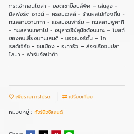
กระเช้ากอนโดล่า - ยอดเขาบ๊อบส์พีค – เล่นลูจ -
มิลฟอร์ด ซาวน์ – ครอมเวลล์ - ร้านผลไม้ท้องถิ่น -
ทะเลสาบวานากา - แซลมอนฟาร์ม – ทะเลสาบพูคากิ
- ทะเลสาบเทคาโป - อนุสาวรีย์สุนัขต้อนแกะ – โบสถ์
ของคนเลี้ยงแกะแสนดี - แอชเบอร์ตั้น – ไค
รสต์เชิร์ช - ชมเมือง - อะคารัว – ล่องเรือชมปลา
โลมา - ฟาร์มอัลปาก้า
เพิ่มรายการโปรด
เปรียบเทียบ
หมวดหมู่ :
ทัวร์นิวซีแลนด์