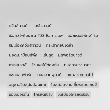
ควีนส์ทาวน์
แอร์โร่ทาวน์
เรือกลไฟโบราณ TSS Earnslaw
วอลเตอร์พีคฟาร์ม
ชมเมืองควีนส์ทาวน์
กระเช้ากอนโดล่า
ยอดเขาบ๊อบส์พีค
เล่นลูจ
มิลฟอร์ดซาวด์
ครอมเวลล์
ร้านผลไม้ท้องถิ่น
ทะเลสาบวานากา
แซลมอนฟาร์ม
ทะเลสาบพูคากิ
ทะเลสาบเทคาโป
อนุสาวรีย์สุนัขต้อนแกะ
โบสถ์ของคนเลี้ยงแกะแสนดี
แอชเบอร์ตั้น
ไครสต์เชิร์ช
ชมเมืองไครสต์เชิร์ช