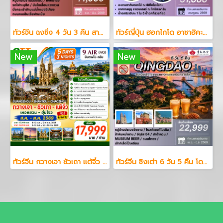
ทัวร์จีน ฉงชิ่ง 4 วัน 3 คืน สายการบินเสฉวน แอร์ไลน์
ทัวร์ญี่ปุ่น ฮอกไกโด อาซาฮิคะวะ ลาเวนเดอร์ 5 วัน 3 คืน
New
New
ทัวร์จีน กวางเจา ซัวเถา แต้จิ๋ว 5 วัน 3 คืน
ทัวร์จีน ชิงเต่า 6 วัน 5 คืน โดยสายการบิน ชิงเต่า แอร์ไลน์