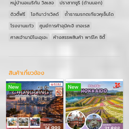
หมู่บ้านอเมริกัน วิลเลจ
ปราสาทชูริ (ด้านนอก)
ดิวตี้ฟรี
โอกินาว่าเวิลด์
ถ้ำธารมรกตเกียวคุเซ็นโด
โรงงานแก้ว
ศูนย์การค้าอุมิคะจิ เทอเรส
ศาลเจ้านามิโนะอุเอะ
ห้างสรรพสินค้า พาร์โค ซิตี้
สินค้าเกี่ยวข้อง
New
New