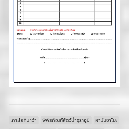
เกาะโอกินาว่า
พิพิธภัณฑ์สัตว์น้ำชุราอูมิ
ผามันซาโมะ