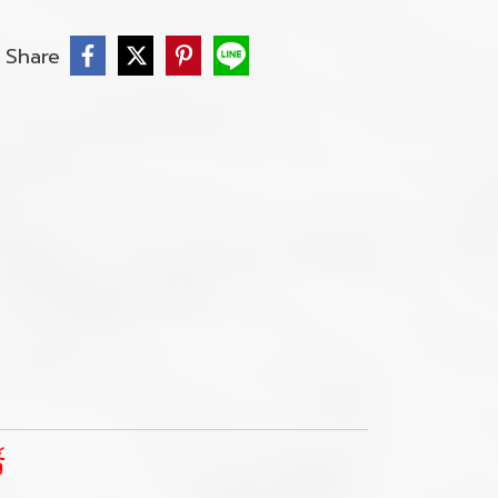
Share
์