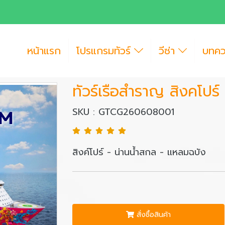
หน้าแรก
โปรแกรมทัวร์
วีซ่า
บทค
ทัวร์เรือสำราญ สิงคโปร
SKU : GTCG260608001
สิงค์โปร์ - น่านน้ำสกล - แหลมฉบัง
สั่งซื้อสินค้า