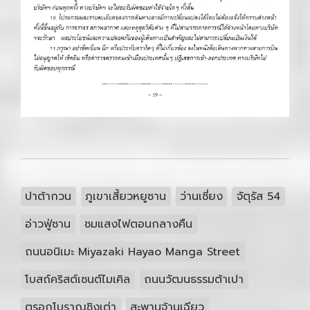
ปาต้ากวน
ภูเขาเสี้ยวหยูซาน
ว่านเซี่ยง
จัตุรัส 54
อ่าวฟู่ซาน
ชมแสงไฟตอนกลางคืน
ถนนอนิเมะ Miyazaki Hayao Manga Street
โบสถ์คริสต์เซนต์ไมเคิล
ถนนวัฒนธรรมต้าเปา
ตรอกโบราณชิงเต่า
สะพานจ้านเฉียว