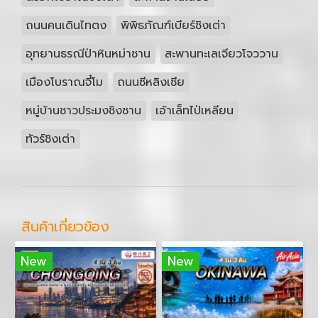
ถนนคนเดินไทตง
พิพิธภัณฑ์เบียร์ชิงเต่า
อุทยานธรณีป่าหินหม่าซาน
สะพานทะเลเจียวโจววาน
เมืองโบราณจี๋โม
ถนนซีหลิงเซีย
หมู่บ้านชาวประมงชิงซาน
เอ้าเล็ทไป่เหลียน
ทัวร์ชิงเต่า
สินค้าเกี่ยวข้อง
New
New