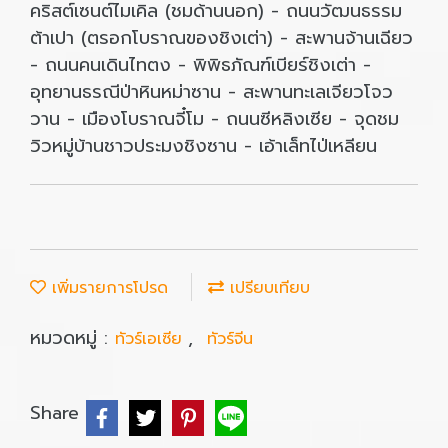
คริสต์เซนต์ไมเคิล (ชมด้านนอก) - ถนนวัฒนธรรม
ต้าเปา (ตรอกโบราณของชิงเต่า) - สะพานจ้านเฉียว
- ถนนคนเดินไทตง - พิพิธภัณฑ์เบียร์ชิงเต่า -
อุทยานธรณีป่าหินหม่าซาน - สะพานทะเลเจียวโจว
วาน - เมืองโบราณจี๋โม - ถนนซีหลิงเซีย - จุดชม
วิวหมู่บ้านชาวประมงชิงซาน - เอ้าเล็ทไป่เหลียน
เพิ่มรายการโปรด
เปรียบเทียบ
หมวดหมู่ :
,
ทัวร์เอเซีย
ทัวร์จีน
Share