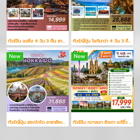
ทัวร์จีน ฉงชิ่ง 4 วัน 3 คืน สายการบินเสฉวน แอร์ไลน์
ทัวร์ญี่ปุ่น โอกินาว่า 4 วัน 3 คืน สายการบินแอร์เอเซีย
New
New
ทัวร์ญี่ปุ่น ฮอกไกโด อาซาฮิคะวะ ลาเวนเดอร์ 5 วัน 3 คืน
ทัวร์จีน กวางเจา ซัวเถา แต้จิ๋ว 5 วัน 3 คืน