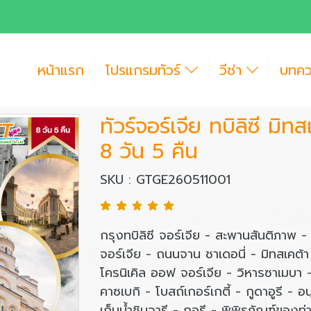
หน้าแรก
โปรแกรมทัวร์
วีซ่า
บทค
ทัวร์จอร์เจีย ทบิลิซี มิท
8 วัน 5 คืน
SKU : GTGE260511001
กรุงทบิลิซี จอร์เจีย - สะพานสันติภาพ -
จอร์เจีย - ถนนจาน ชาเดอนี่ - มิทสเคต้า
โครนิเคิล ออฟ จอร์เจีย - วิหารซาเมบา - 
คาซเบกิ - โบสถ์เกอร์เกตี้ - กูดาอูรี - อ
เก็บน้ำชินวารี - กอรี - พิพิธภัณฑ์ของท่