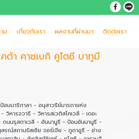
วาม
เกี่ยวกับเรา
ผลงานที่ผ่านมา
ติดต่อเรา
สเคต้า คาซเบกิ คูไตซี บาทูมี
 ป้อมนาริกาลา - อนุสาวรีย์มารดาแห่ง
 - วิหารจวารี - วิหารสเวติสโคเวลี - เดอะ
ถนนรุสตาเวลี - อันนานูรี - ป้อมอันนานูรี -
นุสรณ์สถานรัสเซีย จอร์เจีย - กูดาอูรี - อ่าง
านสตาลิน - อัพลิสต์ชิเคห์ - คูไตซี - อารามจี