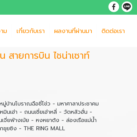
วาม
เกี่ยวกับเรา
ผลงานที่ผ่านมา
ติดต่อเรา
คืน สายการบิน ไชน่าเซาท์
หมู่บ้านโบราณฉือชี่โข่ว - มหาศาลาประชาคม
เฮ่า - ถนนเซี่ยเฮ่าหลี่ - วัดหลัวฮั่น -
ี่ยฟ่างเป่ย - หงหยาต้ง - ล่องเรือแม่น้ำ
 ตึกขุยซิง - THE RING MALL