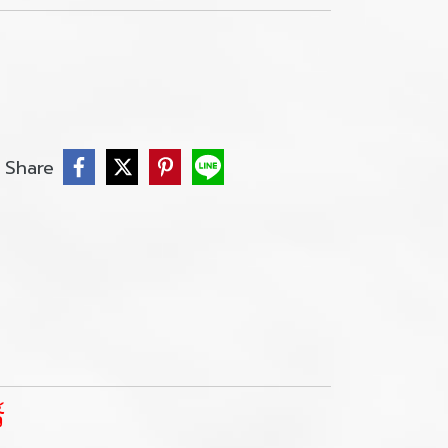
Share
์