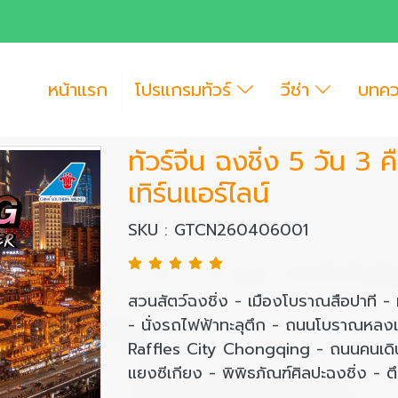
หน้าแรก
โปรแกรมทัวร์
วีซ่า
บทค
ทัวร์จีน ฉงชิ่ง 5 วัน 3 
เทิร์นแอร์ไลน์
SKU : GTCN260406001
สวนสัตว์ฉงชิ่ง - เมืองโบราณสือปาที - 
- นั่งรถไฟฟ้าทะลุตึก - ถนนโบราณหลงเหมิน
Raffles City Chongqing - ถนนคนเดินเจ
แยงซีเกียง - พิพิธภัณฑ์ศิลปะฉงชิ่ง -