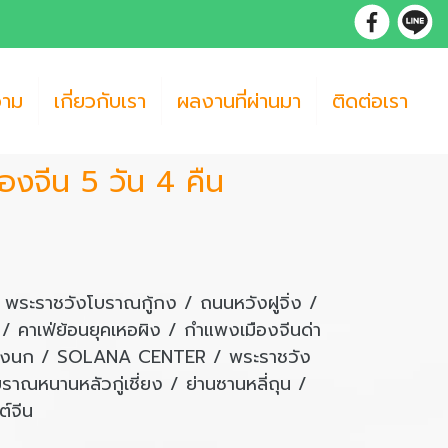
วาม
เกี่ยวกับเรา
ผลงานที่ผ่านมา
ติดต่อเรา
ืองจีน 5 วัน 4 คืน
 / พระราชวังโบราณกู้กง / ถนนหวังฝูจิ่ง /
าเฟ่ย้อนยุคเหอผิง / กำแพงเมืองจีนด่า
ปิกรังนก / SOLANA CENTER / พระราชวัง
าณหนานหลัวกู่เชี่ยง / ย่านซานหลี่ถุน /
ต์จีน