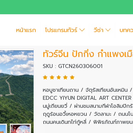
หน้าแรก
โปรแกรมทัวร์
วีซ่า
บทค
ทัวร์จีน ปักกิ่ง กำแพงเม
SKU : GTCN260306001
หอบูชาเทียนถาน / จัตุรัสเทียนอันเหมิน
EDCC YIYUN DIGITAL ART CENTER / ค
นมู่เถียนยวี่ / ผ่านชมสนามกีฬาโอลิม
ฤดูร้อนอวี้เหอหยวน / วัดลามะ / ถนนโบร
ถนนคนเดินทไท่กู้หลี่ / พิพิธภัณฑ์ภาพยน