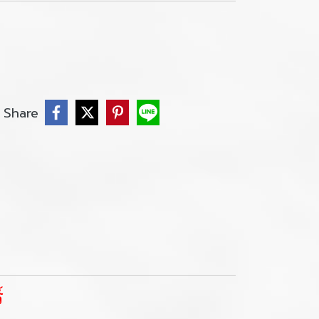
Share
์