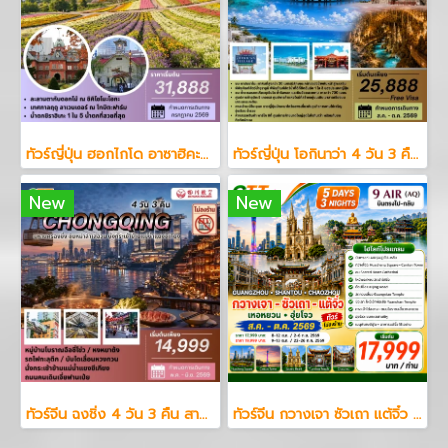
ทัวร์ญี่ปุ่น ฮอกไกโด อาซาฮิคะวะ ลาเวนเดอร์ 5 วัน 3 คืน
ทัวร์ญี่ปุ่น โอกินาว่า 4 วัน 3 คืน สายการบินแอร์เอเซีย
New
New
ทัวร์จีน ฉงชิ่ง 4 วัน 3 คืน สายการบินเสฉวน แอร์ไลน์
ทัวร์จีน กวางเจา ซัวเถา แต้จิ๋ว 5 วัน 3 คืน