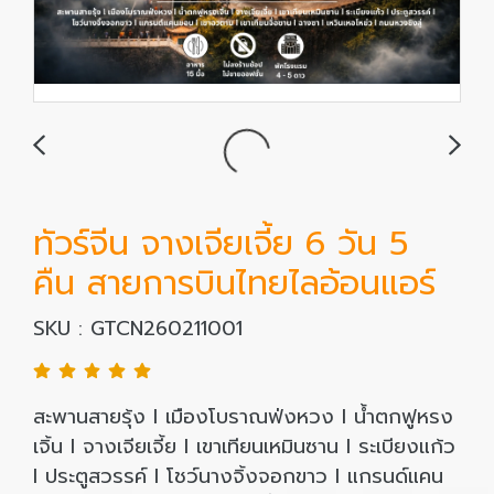
ทัวร์จีน จางเจียเจี้ย 6 วัน 5
คืน สายการบินไทยไลอ้อนแอร์
SKU : GTCN260211001
สะพานสายรุ้ง l เมืองโบราณฟ่งหวง I น้ำตกฟูหรง
เจิ้น I จางเจียเจี้ย I เขาเทียนเหมินซาน I ระเบียงแก้ว
I ประตูสวรรค์ I โชว์นางจิ้งจอกขาว I แกรนด์แคน