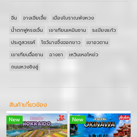
จีน
จางเจียเจี้ย
เมืองโบราณฟ่งหวง
น้ำตกฟูหรงเจิ้น
เขาเทียนเหมินซาน
ระเบียงแก้ว
ประตูสวรรค์
โชว์นางจิ้งจอกขาว
เขาอวตาน
เขาเทียนจื่อซาน
ฉางซา
เหวินเหอโหย่ว
ถนนหวงชิงลู่
สินค้าเกี่ยวข้อง
New
New