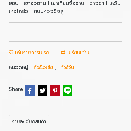
ยอน I เขาอวตาน I เขาเทียนจื่อซาน I ฉางซา I เหวิน
เหอโหย่ว I ถนนหวงชิงลู่
เพิ่มรายการโปรด
เปรียบเทียบ
หมวดหมู่ :
,
ทัวร์เอเซีย
ทัวร์จีน
Share
รายละเอียดสินค้า