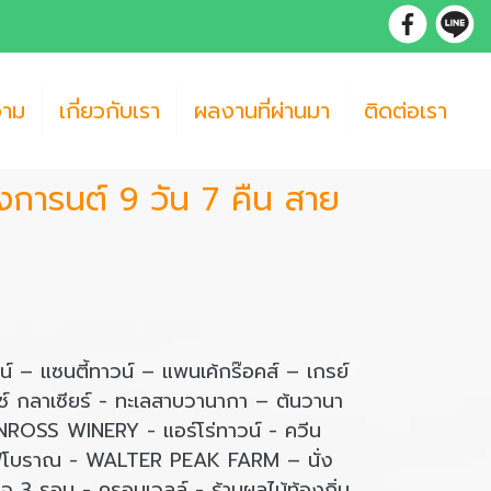
วาม
เกี่ยวกับเรา
ผลงานที่ผ่านมา
ติดต่อเรา
 สงการนต์ 9 วัน 7 คืน สาย
น์ – แซนตี้ทาวน์ – แพนเค้กร๊อคส์ – เกรย์
ซ์ กลาเซียร์ - ทะเลสาบวานากา – ต้นวานา
ROSS WINERY - แอร์โร่ทาวน์ - ควีน
ลไฟโบราณ - WALTER PEAK FARM – นั่ง
ูจ 3 รอบ - ครอมเวลล์ - ร้านผลไม้ท้องถิ่น