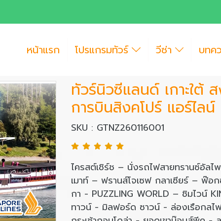
หน้าแรก
โปรแกรมทัวร์
วีซ่า
บทค
ทัวร์นิวซีแลนด์ เกาะใต้
การบินสิงคโปร์ แอร์ไลน์
SKU : GTNZ260116001
ไครสต์เชิร์ช – นั่งรถไฟสายทรานซ์อัลไพ
เมาท์ – ฟรานส์โจเซฟ กลาเซียร์ – ฟ๊อก
กา - PUZZLING WORLD – ชิมไวน์ KIN
ทาวน์ - มิลฟอร์ด ซาวน์ - ล่องเรือก
กระเช้ากอนโดล่า - ยอดเขาบ๊อบส์พีค - ล