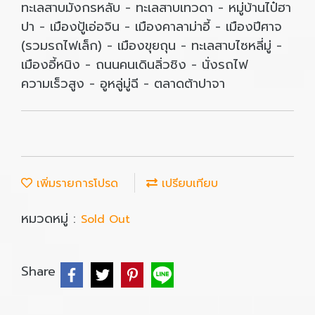
ทะเลสาบมังกรหลับ - ทะเลสาบเทวดา - หมู่บ้านไป๋ฮา
ปา - เมืองปู้เอ่อจิน - เมืองคาลาม่าอี้ - เมืองปีศาจ
(รวมรถไฟเล็ก) - เมืองขุยถุน - ทะเลสาบไซหลี่มู่ -
เมืองอี้หนิง - ถนนคนเดินลิ่วชิง - นั่งรถไฟ
ความเร็วสูง - อูหลู่มู่ฉี - ตลาดต้าปาจา
เพิ่มรายการโปรด
เปรียบเทียบ
หมวดหมู่ :
Sold Out
Share