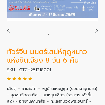
ทัวร์จีน มนตร์เสน่ห์ฤดูหนาว
แห่งซินเจียง 8 วัน 6 คืน
SKU : GTCH251218001
เฉิงตู - อาเล่อไท่ - หมู่บ้านเหอมู่ชุน (รวมรถอุทยาน)
- จุดชมวิวฮาเติง - เขาหยุนเชียว (รวมกระเช้าขึ้น-
ลง) - อุทยานคานาสือ - ทะเลสาบวงพระจันทร์ -