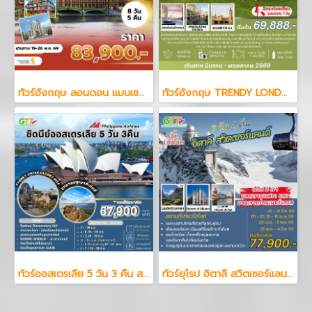
ทัวร์อังกฤษ ลอนดอน แมนเชสเตอร์ 8 วัน 5 คืน
ทัวร์อังกฤษ TRENDY LONDON ENGLAND STONEHENGE BATHS 7 วัน 4 คืน
ทัวร์ออสเตรเลีย 5 วัน 3 คืน สายการบินฟิลิปปินส์ แอร์ไลน์
ทัวร์ยุโรป อิตาลี สวิตเซอร์แลนด์ 7 วัน 4 คืน