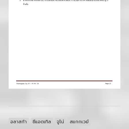
อลาสก้า
ซีแอตเทิล
จูโน่
สแกกเวย์