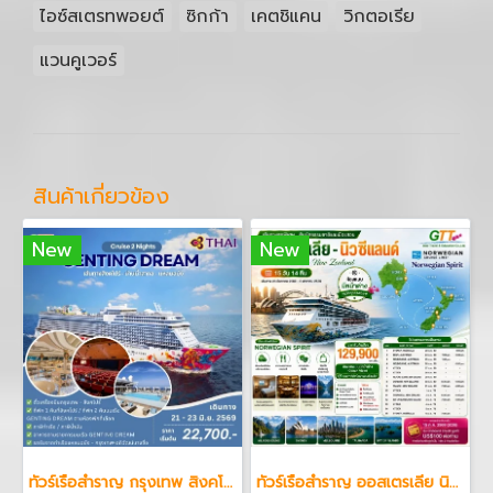
ไอซ์สเตรทพอยต์
ซิกก้า
เคตชิแคน
วิกตอเรีย
แวนคูเวอร์
สินค้าเกี่ยวข้อง
New
New
ทัวร์เรือสำราญ กรุงเทพ สิงคโปร์ แหลมฉบัง 3 วัน 2 คืน
ทัวร์เรือสำราญ ออสเตรเลีย นิวซีแลนด์ 15 วัน