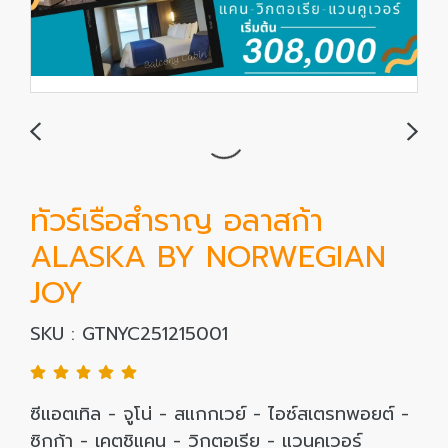
ทัวร์เรือสำราญ อลาสก้า
ALASKA BY NORWEGIAN
JOY
SKU : GTNYC251215001
ซีแอตเทิล - จูโน่ - สแกกเวย์ - ไอซ์สเตรทพอยต์ -
ซิกก้า - เคตชิแคน - วิกตอเรีย - แวนคูเวอร์