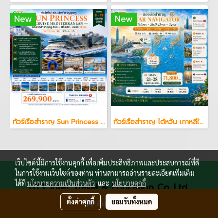
New
New
ทัวร์เรือสำราญ Sun Princess Cruise Mediterranean สเปน ฝรั่งเศส อิตาลี 12 วัน
ทัวร์เรือสำราญ ไต้หวัน เกาหลีใต้ ญี่ปุ่น 8 วัน 5 คืน
เว็บไซต์นี้มีการใช้งานคุกกี้ เพื่อเพิ่มประสิทธิภาพและประสบการณ์ที่ดี
ในการใช้งานเว็บไซต์ของท่าน ท่านสามารถอ่านรายละเอียดเพิ่มเติม
ได้ที่
นโยบายความเป็นส่วนตัว
และ
นโยบายคุกกี้
GTT Inter Travel & Education Co.,Ltd.
199/36 ซอยเชื้อเพลิง (อมร) แขวง ช่องนนทรี เขต
ตั้งค่าคุกกี้
ยอมรับทั้งหมด
สั่งซื้อสินค้า
ยานนาวา กรุงเทพมหานคร 10120