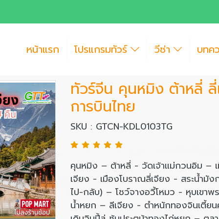
หน้าแรก
โปรแกรมทัวร์
วีซ่า
บทค
ทัวร์จีน คุนหมิง ต้าหลี่ 
การบินไทย
SKU : GTCN-KDL0103TG
คุนหมิง – ต้าหลี่ - วัดเจ้าแม่กวนอิม – เ
เจียง - เมืองโบราณลี่เจียง - สระน้ำมัง
ไป-กลับ) – โชว์จางอวี้โหมว - หุบเขาพร
น้ำหยก – ลีเจียง - ตำหนักทองจินเตี้
เดินจินปี้ลู่ ซุ้มประตูม้าทองไก่หยก – ต