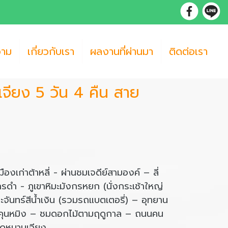
วาม
เกี่ยวกับเรา
ผลงานที่ผ่านมา
ติดต่อเรา
ลี่เจียง 5 วัน 4 คืน สาย
มืองเก่าต้าหลี่ - ผ่านชมเจดีย์สามองค์ – ลี่
กรดำ - ภูเขาหิมะมังกรหยก (นั่งกระเช้าใหญ่
ะจันทร์สีน้ำเงิน (รวมรถแบตเตอรี่) – อุทยาน
ยนคุนหมิง – ชมดอกไม้ตามฤดูกาล – ถนนคน
ลาดหนานเฉียง