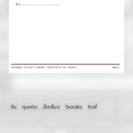
จีน
คุนหมิง
อี้เหลี้ยง
โหลวผิง
ซิงยี่