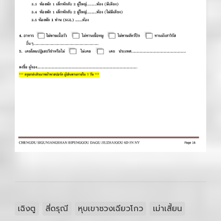
เฉิงตู
สี่ดรุณี
หุบเขาซวงเฉียวโกว
เม่าเสี้ยน