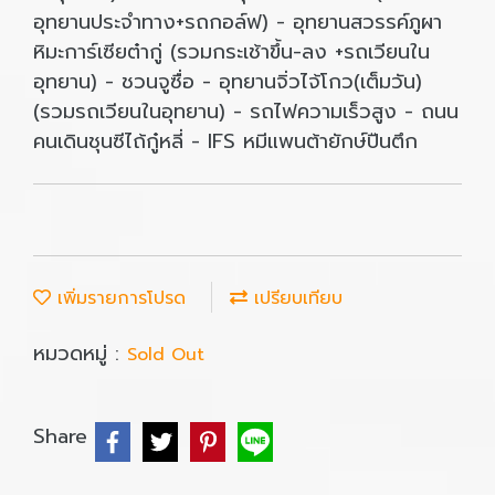
อุทยานประจำทาง+รถกอล์ฟ) - อุทยานสวรรค์ภูผา
หิมะการ์เซียต๋ากู่ (รวมกระเช้าขึ้น-ลง +รถเวียนใน
อุทยาน) - ชวนจูซื่อ - อุทยานจิ่วไจ้โกว(เต็มวัน)
(รวมรถเวียนในอุทยาน) - รถไฟความเร็วสูง - ถนน
คนเดินชุนซีไถ้กู๋หลี่ - IFS หมีแพนต้ายักษ์ปืนตึก
เพิ่มรายการโปรด
เปรียบเทียบ
หมวดหมู่ :
Sold Out
Share