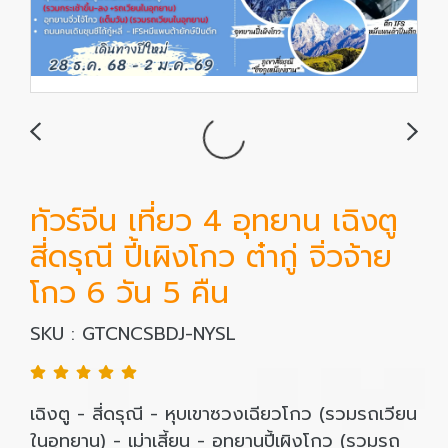
ทัวร์จีน เที่ยว 4 อุทยาน เฉิงตู
สี่ดรุณี ปี้เผิงโกว ต๋ากู่ จิ่วจ้าย
โกว 6 วัน 5 คืน
SKU : GTCNCSBDJ-NYSL
เฉิงตู - สี่ดรุณี - หุบเขาซวงเฉียวโกว (รวมรถเวียน
ในอุทยาน) - เม่าเสี้ยน - อุทยานปี้เผิงโกว (รวมรถ