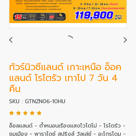
ทัวร์นิวซีแลนด์ เกาะเหนือ อ็อค
แลนด์ โรโตรัว เทาโป 7 วัน 4
คืน
SKU : GTNZN06-10HU
อ็อลแลนด์ - ถ้ำหนอนเรืองแสงไวโตโม่ - โรโตรัว -
ชมเมือง - พาราไดซ์ สปริงส์ วัลเล่ย์ - อะโกรโดม -