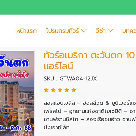
หน้าแรก
โปรแกรมทัวร์
วีซ่า
บทค
ทัวร์อเมริกา ตะวันตก 10
แอร์ไลน์
SKU : GTWA04-12JX
ลอสแอนเจลิส – ฮอลลีวูด & ยูนิเวอร์แ
เฟรสโน่ – อุทยานแห่งชาติโยเซมีติ – ซา
ซานฟรานซิสโก – ล่องเรือชมอ่าว ซานฟร
ปิ้งเอาท์เล็ท