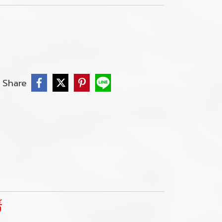
Share
์