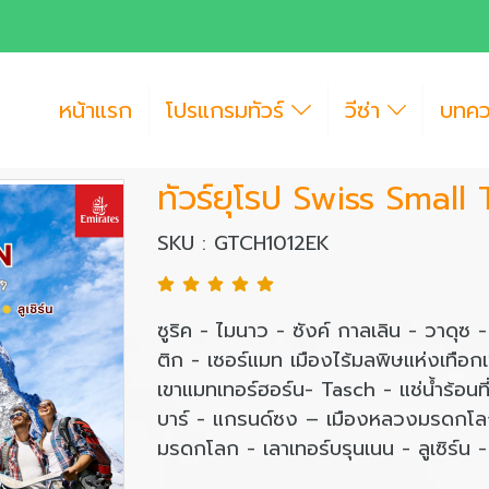
หน้าแรก
โปรแกรมทัวร์
วีซ่า
บทค
ทัวร์ยุโรป Swiss Small
SKU : GTCH1012EK
ซูริค - ไมนาว - ซังค์ กาลเลิน - วาดุ
ติก - เซอร์แมท เมืองไร้มลพิษแห่งเทื
เขาแมทเทอร์ฮอร์น- Tasch - แช่น้ำร้อนที
บาร์ - แกรนด์ซง – เมืองหลวงมรดกโลก
มรดกโลก - เลาเทอร์บรุนเนน - ลูเซิร์น 