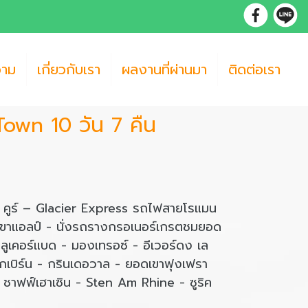
วาม
เกี่ยวกับเรา
ผลงานที่ผ่านมา
ติดต่อเรา
 Town 10 วัน 7 คืน
ซ - คูร์ – Glacier Express รถไฟสายโรแมน
อกเขาแอลป์ - นั่งรถรางกรอเนอร์เกรตชมยอด
่ลูเคอร์แบด - มองเทรอซ์ - อีเวอร์ดง เล
เบิร์น - กรินเดอวาล - ยอดเขาฟุงเฟรา
- ชาฟฟ์เฮาเซิน - Sten Am Rhine - ซูริค