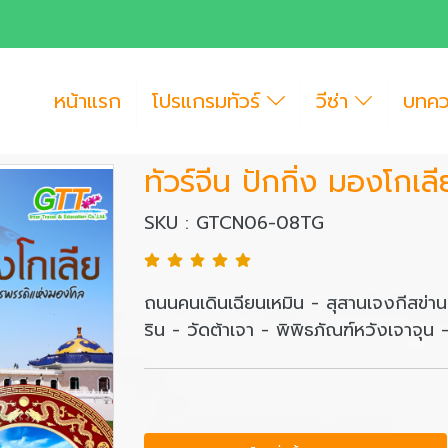
หน้าแรก
โปรแกรมทัวร์
วีซ่า
บทค
ทัวร์จีน ปักกิ่ง มองโกเล
SKU : GTCN06-08TG
ถนนคนเดินเฉียนเหมิน - สุสานเจงกีสข่าน 
ริน - วัดต้าเจา - พิพิธภัณฑ์หวังเจาจุน -