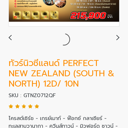
ทัวร์นิวซีแลนด์ PERFECT
NEW ZEALAND (SOUTH &
NORTH) 12D/ 10N
SKU : GTNZ0712QF
ไครสต์เชิร์ช - เกรย์เมาท์ - ฟ๊อกซ์ กลาเซียร์ -
ทะเลสาบวานากา - ควีนส์ทาวน์ - มิวฟอร์ด ซาวน์ -