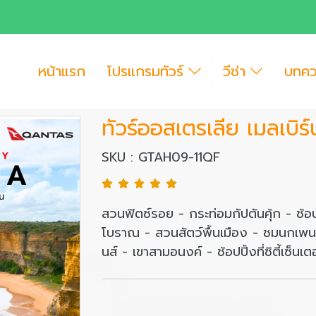
หน้าแรก
โปรแกรมทัวร์
วีซ่า
บทค
ทัวร์ออสเตรเลีย เมลเบิร์
SKU : GTAH09-11QF
สวนฟิตซ์รอย - กระท่อมกัปตันคุ้ก - ช้อ
โบราณ - สวนสัตว์พื้นเมือง - ชมนกเพนกว
นส์ - เขาสามอนงค์ - ช้อปปิ้งที่ซิตี้เซ็นเ