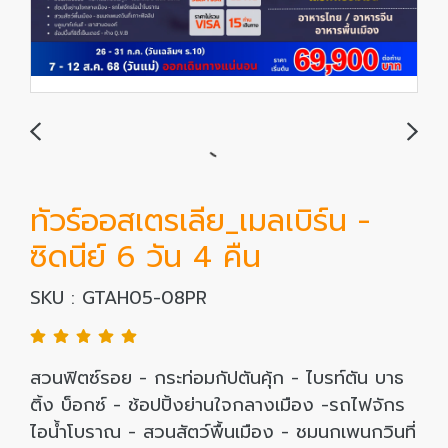
ทัวร์ออสเตรเลีย_เมลเบิร์น -
ซิดนีย์ 6 วัน 4 คืน
SKU : GTAH05-08PR
สวนฟิตซ์รอย - กระท่อมกัปตันคุ้ก - ไบรท์ตัน บาธ
ติ้ง บ็อกซ์ - ช้อปปิ้งย่านใจกลางเมือง -รถไฟจักร
ไอน้ำโบราณ - สวนสัตว์พื้นเมือง - ชมนกเพนกวินที่