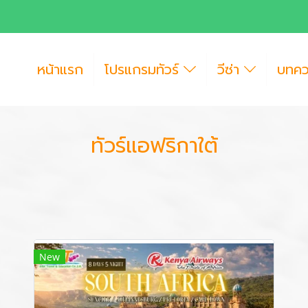
หน้าแรก
โปรแกรมทัวร์
วีซ่า
บทค
ทัวร์แอฟริกาใต้
New