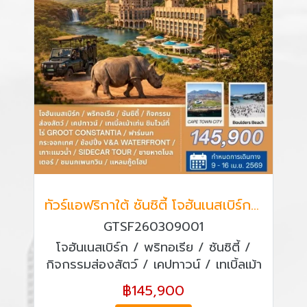
ทัวร์แอฟริกาใต้ ซันซิตี้ โจฮันเนสเบิร์ก พริทอเรีย เคปทาวน์ 8 วัน 5 คืน
GTSF260309001
โจฮันเนสเบิร์ก / พริทอเรีย / ซันซิตี้ /
กิจกรรมส่องสัตว์ / เคปทาวน์ / เทเบิ้ลเม้า
เท่น ชิมไวน์ที่ไร่ GROOT CONSTANTIA
฿145,900
/ ฟาร์มนกกระจอกเทศ / ช้อปปิ้ง V&A