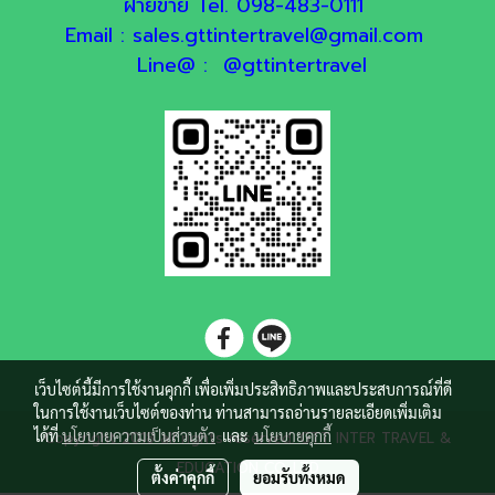
ฝ่ายขาย Tel. 098-483-0111
Email : sales.gttintertravel@gmail.com
Line@ : @gttintertravel
เว็บไซต์นี้มีการใช้งานคุกกี้ เพื่อเพิ่มประสิทธิภาพและประสบการณ์ที่ดี
ในการใช้งานเว็บไซต์ของท่าน ท่านสามารถอ่านรายละเอียดเพิ่มเติม
ได้ที่
นโยบายความเป็นส่วนตัว
และ
นโยบายคุกกี้
Copyright 2018 all rights reserved. GTT INTER TRAVEL &
EDUCATION CO.,LTD
ตั้งค่าคุกกี้
ยอมรับทั้งหมด