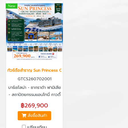
New
ทัวร์เรือสำราญ Sun Princess Cruise Mediterranean สเปน ฝรั่งเศส อิ
GTCS260702001
บาร์เซโลน่า - ซากราด้า ฟามิเลีย
- สถาปัตยกรรมแอนโทนี่ กาวดี้
- ช้อปปิ้งถนนลาลัมบร้า เกาะอิบิ
฿269,900
ซ่า - มาร์กเซย - เกาะคอร์ซิก้า -
สั่งซื้อสินค้า
เจนัว - ซานต้า มาร์การิต้า ลิกู
เรีย - ลา สเปเซีย - ปิซ่า - ลุคก้า
เปรียบเทียบ