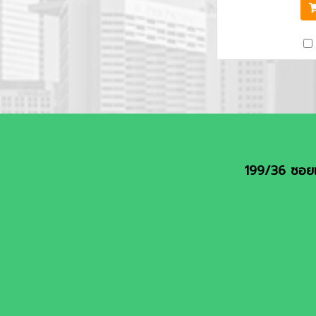
โลก) ฝั่งอาร์เจน
บราซิล) - ล่อง
อิไตปู - อิกวาส
คืน) - นั่งรถไฟไต
7 สิ่งมหัศจรรย
โก้ - กำแพงหิน
อ
199/36 ซอยเ