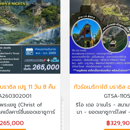
 บราซิล เปรู 11 วัน 8 คืน
A260302001
GTSA-110
งพระเยซู (Christ of
ริโอ เดอ จาเนโร - สนา
บิ้ลคาร์ขึ้นยอดเชาชูการ์
นา - ยอดเขาซูการ์โลฟ 
ชมเมืองริโอเดอจาเนโร -
วาโด - รูปปั้นพระเยซู -
265,000
฿329,9
1 ใน 7 สิ่งมหัศจรรย์ของ
อิกัวซู - อาเจนติน่า - นั่