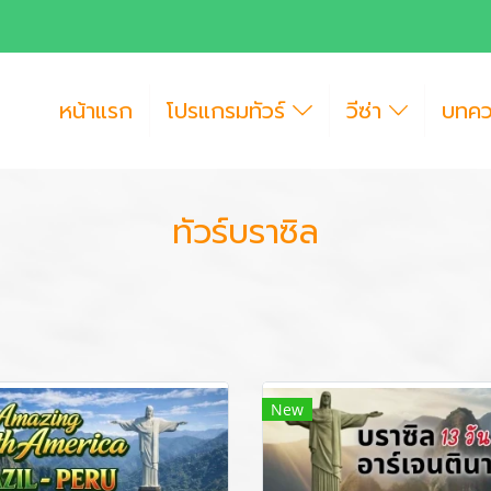
หน้าแรก
โปรแกรมทัวร์
วีซ่า
บทค
ทัวร์บราซิล
New