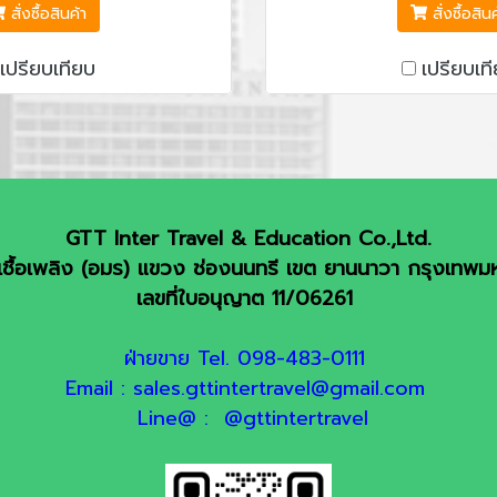
ติน่า - น้ำตกอิกวาซุ (ฝั่ง
DEVIL'S THROAT TRAIL 
สั่งซื้อสินค้า
สั่งซื้อสิน
เรือ Jet Macuco – เขื่อน
- มาชู ปิคชู - พิพิ
เปรียบเทียบ
เปรียบเท
ุ - ลิมา – คูซโก้ (ค้าง 2
LARCO HERRERA - บั
่เขาขึ้นสู่ มาชู ปิคชู (1 ใน
ล่องเรือชมคลอง 
์ใหม่ล่าสุดของโลก) – คูซ
 12 Side Stone – จตุรัส
าร์ม – ลิมา
GTT Inter Travel & Education Co.,Ltd.
ชื้อเพลิง (อมร) แขวง ช่องนนทรี เขต ยานนาวา กรุงเทพ
เลขที่ใบอนุญาต 11/06261
ฝ่ายขาย Tel. 098-483-0111
Email : sales.gttintertravel@gmail.com
Line@ : @gttintertravel