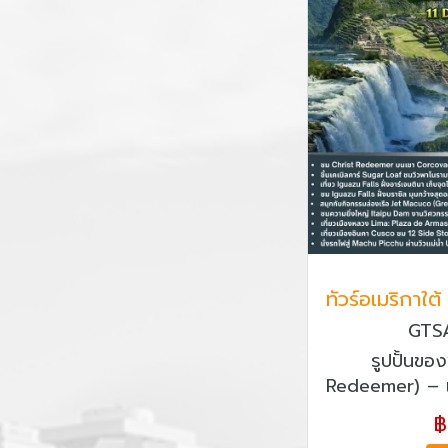
ทัวร์อเมริกาใต้
GTS
รูปปั้นขอ
Redeemer) – เคเ
โลฟ – เที่ยว
฿
น้ำตกอิกวาซู (