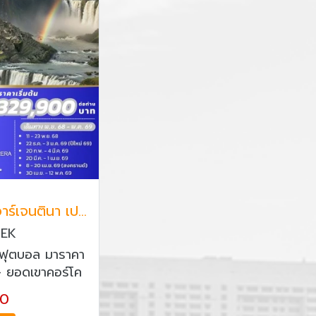
ทัวร์อเมริกาใต้ บราซิล อาร์เจนตินา เปรู 13 วัน สายการบินเอมิเรตส์
5EK
มฟุตบอล มาราคา
- ยอดเขาคอร์โค
 อุทยานแห่งชาติ
00
งเรือเจ็ทมาคูคู -