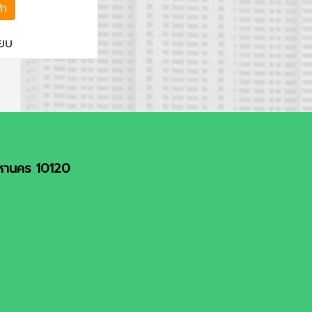
- ลิมา - คุชโก
ค้า
ธภัณฑ์ MUSEO
ียบ
วโนส ไอเรส -
- ชมเมือง
มหานคร 10120